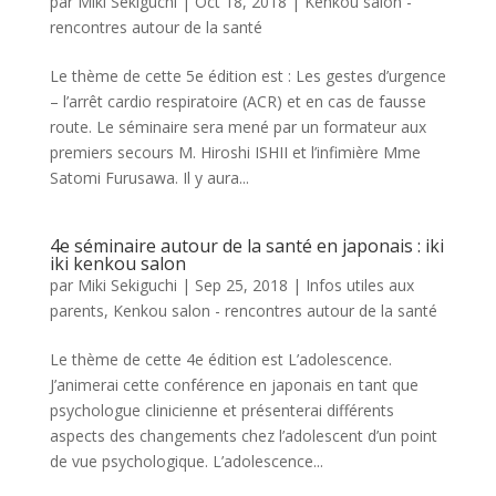
par
Miki Sekiguchi
|
Oct 18, 2018
|
Kenkou salon -
rencontres autour de la santé
Le thème de cette 5e édition est : Les gestes d’urgence
– l’arrêt cardio respiratoire (ACR) et en cas de fausse
route. Le séminaire sera mené par un formateur aux
premiers secours M. Hiroshi ISHII et l’infimière Mme
Satomi Furusawa. Il y aura...
4e séminaire autour de la santé en japonais : iki
iki kenkou salon
par
Miki Sekiguchi
|
Sep 25, 2018
|
Infos utiles aux
parents
,
Kenkou salon - rencontres autour de la santé
Le thème de cette 4e édition est L’adolescence.
J’animerai cette conférence en japonais en tant que
psychologue clinicienne et présenterai différents
aspects des changements chez l’adolescent d’un point
de vue psychologique. L’adolescence...