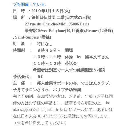
プを開催している。
日 時 : 201９年1月１５日(火)
場 所 : 笹川日仏財団 二階(日本式の三階)
27 rue du Cherche-Midi, 75006 Paris
最寄駅 Sèvre-Babylone(10,12番線),
Rennes(12番線)
, Saint-Sulpice(4番線)
対 象 ： 特になし
時間割 ： ９時４５分～ 開場
１０時～１１時 体操 by 國本文平さん
１１時～１２時 茶話会
希望者は別室で一人ずつ健康測定＆相談
茶話会代： ５€
主 催 ： 邦人健康サポートの会、でこぽんクラブ、
子育てサロンさりゅ、
パ
リプチ幼稚園
完全予約制。参加希望の方は、お名前、年齢（
お子様同
伴の方はお子様の年齢も）、携帯番号を明記の上、 ke
nko-support☆nihonjinkai.fr 折口 にメールにて、あるいは
在仏日本人会 01 47 23 33 58 に電話にてお願いします。
（☆を＠に変更してください）