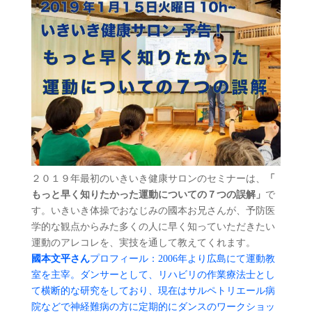
２０１９年最初のいきいき健康サロンのセミナーは、
「
もっと早く知りたかった運動についての７つの誤解」
で
す。
いきいき体操でおなじみの國本お兄さんが、
予防医
学的な観点からみた多くの人に早く知っていただきたい
運動
のアレコレを、実技を通して教えてくれます。
國本文平さん
プロフィール：
2006年より広島にて運動教
室を主宰。ダンサーとして、
リハビリの作業療法士とし
て横断的な研究をしており、
現在はサルペトリエール病
院などで神経難病の方に定期的にダンス
のワークショッ